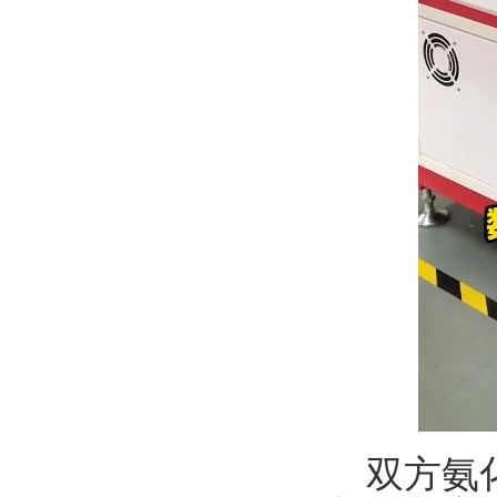
双方氨化彭