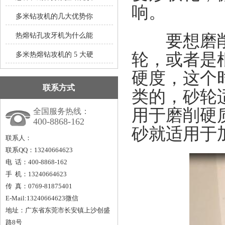
响。
多米钻攻机的几大优势你
要想磨削表
热熔钻孔攻牙机为什么能
轮，或者是
多米热熔钻攻机的 5 大硬
硬度，这个
联系方式
类的，砂轮
用于磨削硬
全国服务热线：
400-8868-162
砂就适用于
联系人：
联系QQ：13240664623
电 话：400-8868-162
手 机：13240664623
传 真：0769-81875401
E-Mail:13240664623微信
地址：广东省东莞市长安镇上沙创盛
路8号